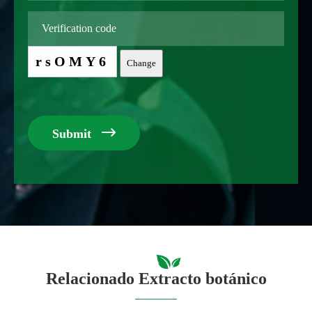
rsOMY6
Change

Submit
Relacionado Extracto botánico