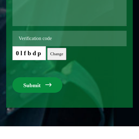
0lfbdp
Change

Submit