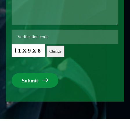
l1X9X8
Change

Submit