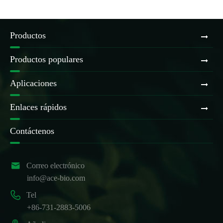
Productos
Productos populares
Aplicaciones
Enlaces rápidos
Contáctenos

Correo electrónico
info@ace-bio.com

Tel
+86-731-2883-5006