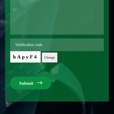
hApyF4
Change

Submit