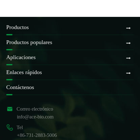
Productos
Productos populares
Aplicaciones
Enlaces rápidos
Contáctenos

Correo electrónico
info@ace-bio.com

Tel
+86-731-2883-5006