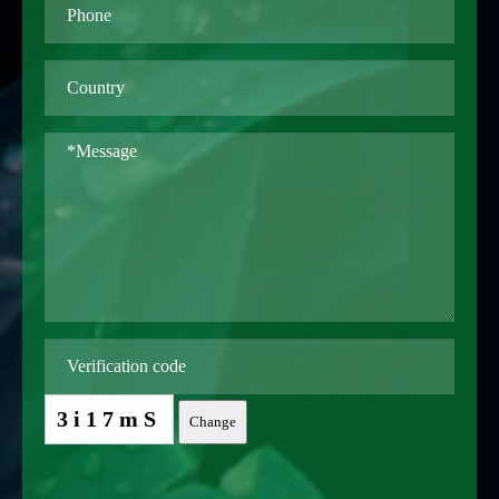
3i17mS
Change