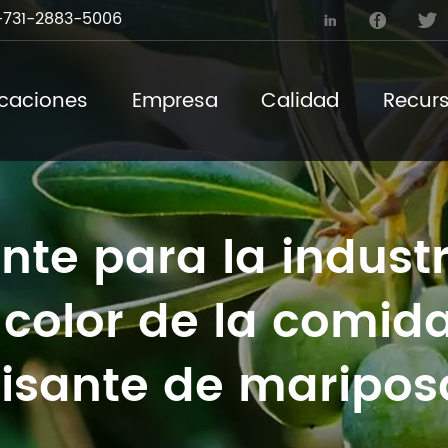
731-2883-5006



icaciones
Empresa
Calidad
Recur
nte para la industr
color de la comida
guisante de maripos