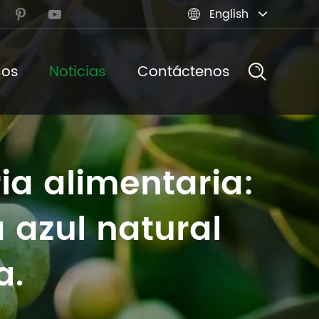
English



sos
Noticias
Contáctenos
ia alimentaria:
 azul natural
a.