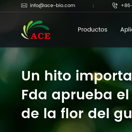
info@ace-bio.com
+86-


Productos
Apl
Un hito importa
Fda aprueba el 
de la flor del 