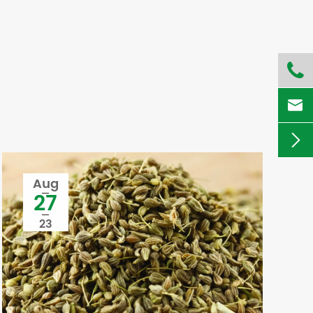

s


Aug
27
23