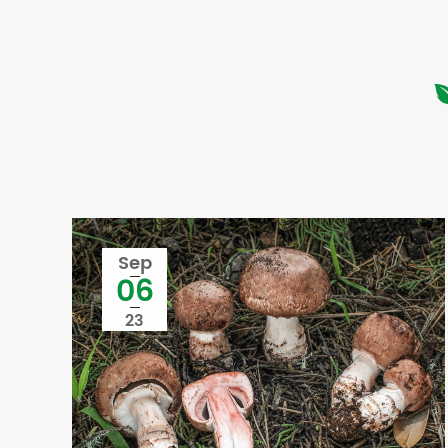
Sep
06
23