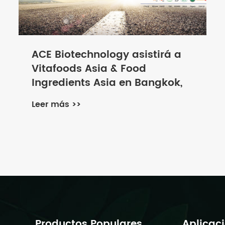
ACE Biotechnology asistirá a
Vitafoods Asia & Food
Ingredients Asia en Bangkok,
Tailandia, del 20 al 22 de
Leer más >>
septiembre de 2023
Productos Populares
Aplicac