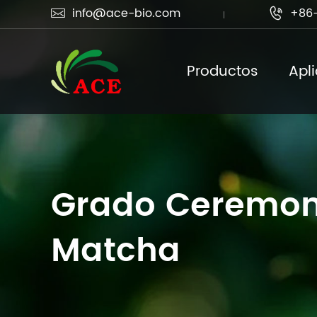
info@ace-bio.com
+86-


Productos
Apl
Grado Ceremoni
Matcha