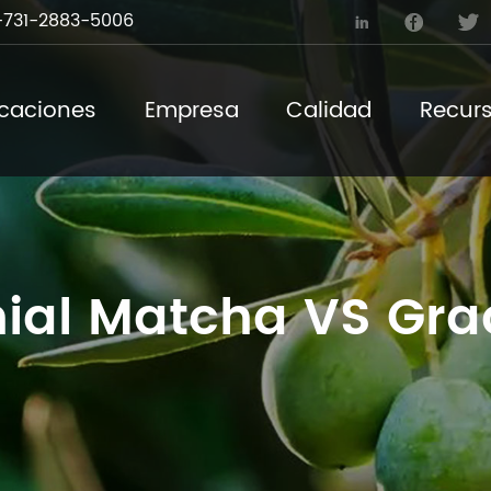
731-2883-5006



icaciones
Empresa
Calidad
Recur
al Matcha VS Grad