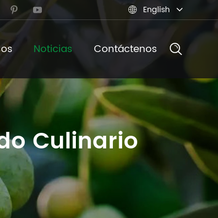
English



sos
Noticias
Contáctenos
o Culinario