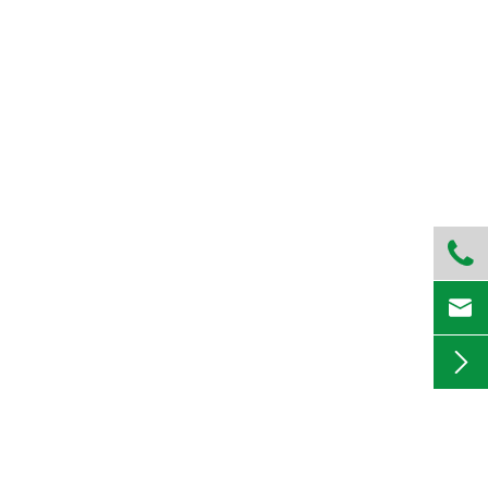


